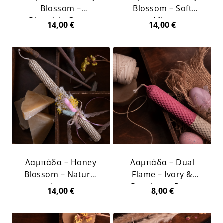
Blossom –
Blossom – Soft
Pistachio Green
Mint
14,00
€
14,00
€
Λαμπάδα – Honey
Λαμπάδα – Dual
Blossom – Natural
Flame – Ivory &
Ivory
Raspberry Rose
14,00
€
8,00
€