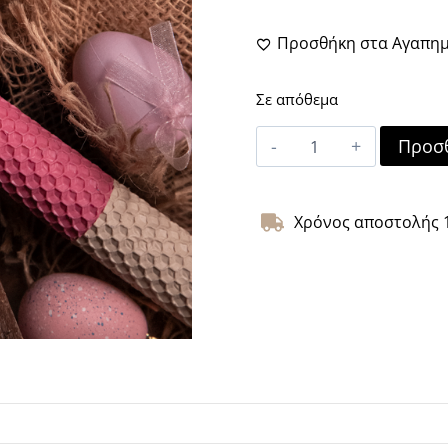
Προσθήκη στα Αγαπη
Σε απόθεμα
Λαμπάδα
Προσθ
–
Dual
Flame
Χρόνος αποστολής 1
–
Ivory
&
Raspberry
Rose
ποσότητα