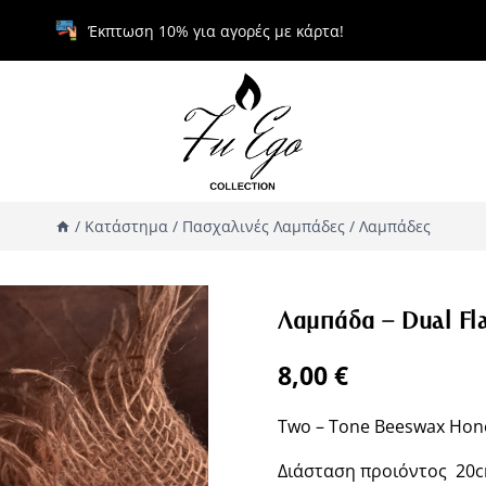
Έκπτωση 10% για αγορές με κάρτα!
/
Κατάστημα
/
Πασχαλινές Λαμπάδες
/
Λαμπάδες
Λαμπάδα – Dual Fla
8,00
€
Two – Tone Beeswax Ho
Διάσταση προιόντος 20c