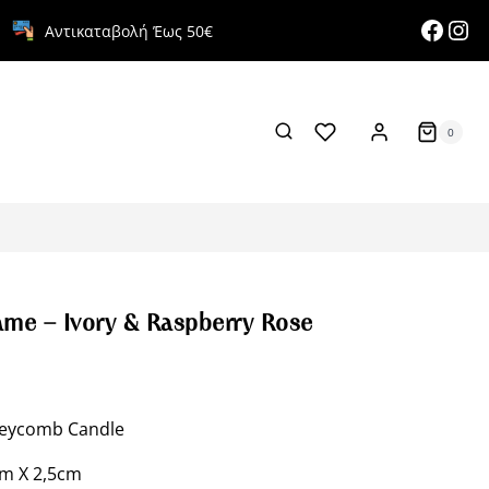
Face
Ins
Αντικαταβολή Έως 50€
0
me – Ivory & Raspberry Rose
neycomb Candle
m X 2,5cm