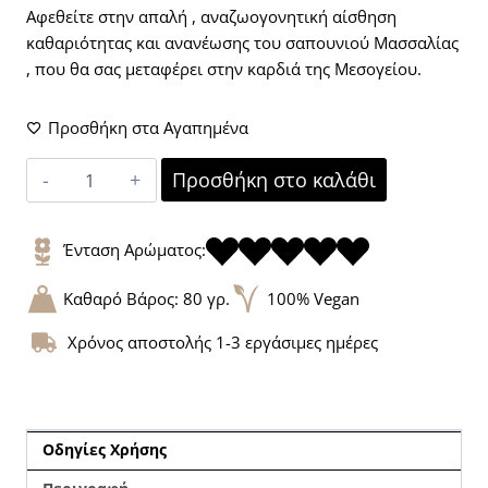
Αφεθείτε στην απαλή , αναζωογονητική αίσθηση
καθαριότητας και ανανέωσης του σαπουνιού Μασσαλίας
, που θα σας μεταφέρει στην καρδιά της Μεσογείου.
Προσθήκη στα Αγαπημένα
Mousse
Προσθήκη στο καλάθι
de
Marseille-
16
Ένταση Αρώματος:
μερίδες
Καθαρό Βάρος: 80 γρ.
100% Vegan
αρωματισμένου
κεριού
Χρόνος αποστολής 1-3 εργάσιμες ημέρες
ελαιοκράμβης
καρύδας,
σε
γυάλινο
Οδηγίες Χρήσης
μπουκαλάκι
με