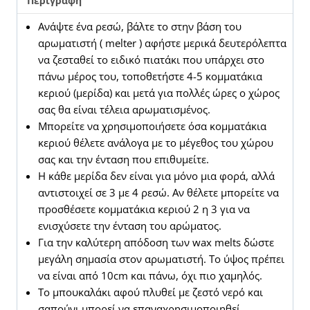
Περιγραφή
φελλό
Ανάψτε ένα ρεσώ, βάλτε το στην βάση του
ποσότητα
αρωματιστή ( melter ) αφήστε μερικά δευτερόλεπτα
να ζεσταθεί το ειδικό πιατάκι που υπάρχει στο
πάνω μέρος του, τοποθετήστε 4-5 κομματάκια
κεριού (μερίδα) και μετά για πολλές ώρες ο χώρος
σας θα είναι τέλεια αρωματισμένος.
Μπορείτε να χρησιμοποιήσετε όσα κομματάκια
κεριού θέλετε ανάλογα με το μέγεθος του χώρου
σας και την ένταση που επιθυμείτε.
Η κάθε μερίδα δεν είναι για μόνο μια φορά, αλλά
αντιστοιχεί σε 3 με 4 ρεσώ. Αν θέλετε μπορείτε να
προσθέσετε κομματάκια κεριού 2 η 3 για να
ενισχύσετε την ένταση του αρώματος.
Για την καλύτερη απόδοση των wax melts δώστε
μεγάλη σημασία στον αρωματιστή. Το ύψος πρέπει
να είναι από 10cm και πάνω, όχι πιο χαμηλός.
Το μπουκαλάκι αφού πλυθεί με ζεστό νερό και
σαπούνι μπορεί να επαναχρησιμοποιηθεί.