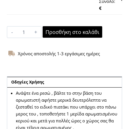
Σύνολο:
19,
€
Κεραμικός
Προσθήκη στο καλάθι
αρωματιστής
με
επίστρωση
Χρόνος αποστολής 1-3 εργάσιμες ημέρες
πορσελάνης
χρώματος
χάλκινο
καφέ
Οδηγίες Χρήσης
ποσότητα
Ανάψτε ένα ρεσώ , βάλτε το στην βάση του
αρωματιστή αφήστε μερικά δευτερόλεπτα να
ζεσταθεί το ειδικό πιατάκι που υπάρχει στο πάνω
μερος του , τοποθετήστε 1 μερίδα αρωματισμένου
κεριού και μετά για πολλές ώρες ο χώρος σας θα
είναι τέλεια αρωματισμένος .