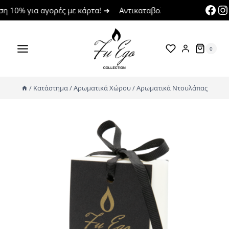
Skip
Fac
I
10% για αγορές με κάρτα! ➜
Αντικαταβολή Έως 50€ ➜
Άσφα
to
content
0
/
Κατάστημα
/
Αρωματικά Χώρου
/
Αρωματικά Ντουλάπας